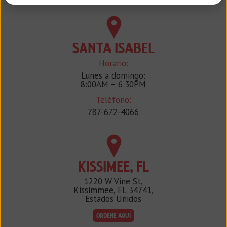
SANTA ISABEL
Horario:
Lunes a domingo:
8:00AM – 6:30PM
Teléfono:
787-672-4066
KISSIMEE, FL
1220 W Vine St,
Kissimmee, FL 34741,
Estados Unidos
ORDENE AQUÍ