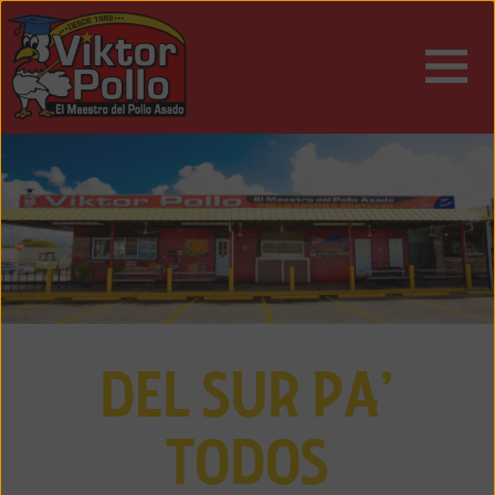
ESPAÑOL
ENGLISH
DEL SUR PA’
TODOS