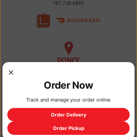
787-718-6893
PONCE
- VILLA DEL CARMEN
Horario:
Order Now
Lunes a domingo:
8:00AM – 7:30PM
Track and manage your order online.
Teléfono:
787-675-4449
Order Delivery
Order Pickup