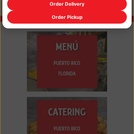
Order Delivery
Order Pickup
MENÚ
PUERTO RICO
FLORIDA
CATERING
PUERTO RICO